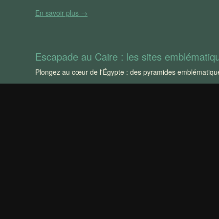
En savoir plus →
Escapade au Caire : les sites emblématiq
Plongez au cœur de l'Égypte : des pyramides emblématiques e
En savoir plus →