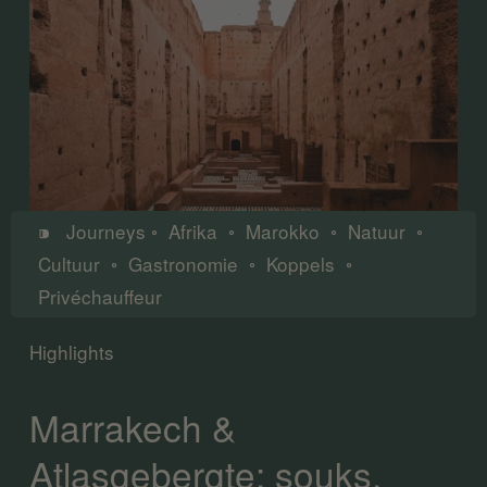
⁍   Journeys ◦  Afrika  ◦  Marokko  ◦  Natuur  ◦  
Cultuur  ◦  Gastronomie  ◦  Koppels  ◦  
Privéchauffeur 
Highlights
Marrakech & 
Atlasgebergte: souks, 