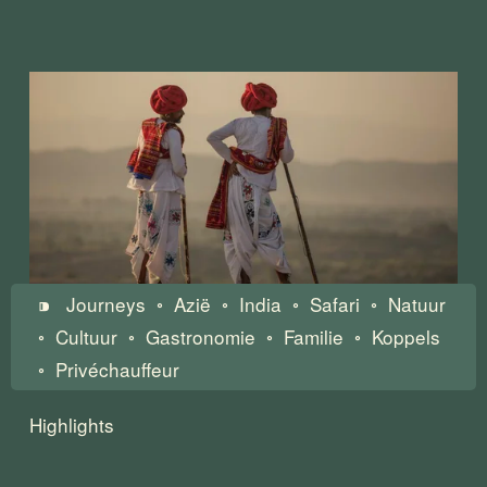
⁍   Journeys  ◦  Azië  ◦  India  ◦  Safari  ◦  Natuur  
◦  Cultuur  ◦  Gastronomie  ◦  Familie  ◦  Koppels  
◦  Privéchauffeur 
Highlights