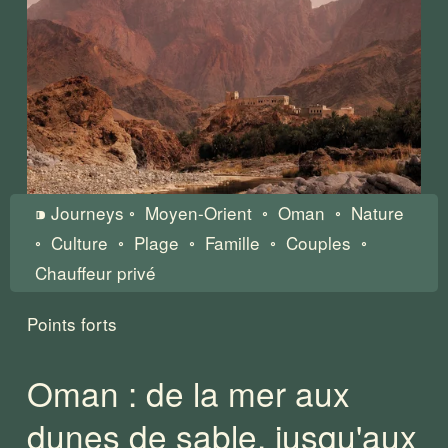
⁍ Journeys ◦  Moyen-Orient  ◦  Oman  ◦  Nature  
◦  Culture  ◦  Plage  ◦  Famille  ◦  Couples  ◦  
Chauffeur privé 
Points forts
Oman : de la mer aux 
dunes de sable, jusqu'aux 