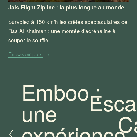
Jais Flight Zipline : la plus longue au monde
Survolez à 150 km/h les crêtes spectaculaires de 
Ras Al Khaimah : une montée d'adrénaline à 
couper le souffle.
En savoir plus
→
Emboo :
P
Esca
r
S
une
é
u
Ca
c
i
é
expérience
v
d
a